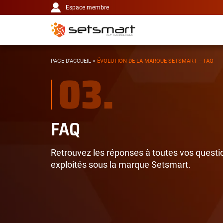
Navigation
Panneau de gestion des cookies
Aller au contenu
Aller à la navigation
Espace membre
principale
VOUS
PAGE D'ACCUEIL
>
ÉVOLUTION DE LA MARQUE SETSMART – FAQ
03.
ÊTES
ICI :
FAQ
Retrouvez les réponses à toutes vos question
exploités sous la marque Setsmart.