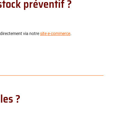
tock préventif ?
 directement via notre
site e-commerce
.
les ?