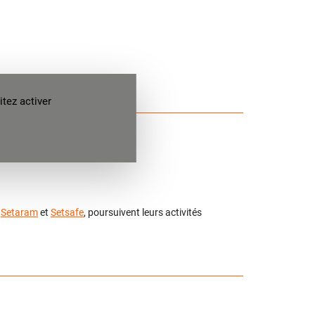
tez activer
s
Setaram
et
Setsafe
, poursuivent leurs activités