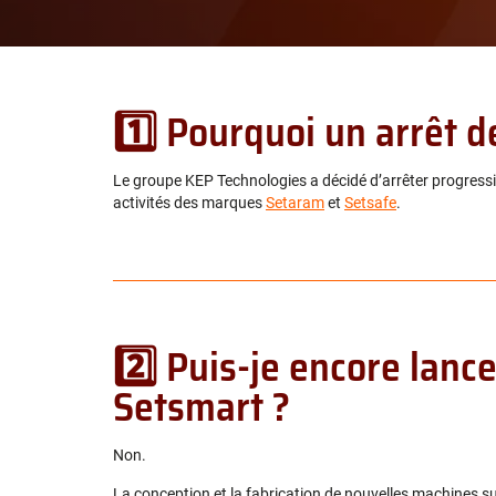
1️⃣ Pourquoi un arrêt d
Le groupe KEP Technologies a décidé d’arrêter progressi
activités des marques
Setaram
et
Setsafe
.
2️⃣ Puis-je encore lan
Setsmart ?
Non.
La conception et la fabrication de nouvelles machines 