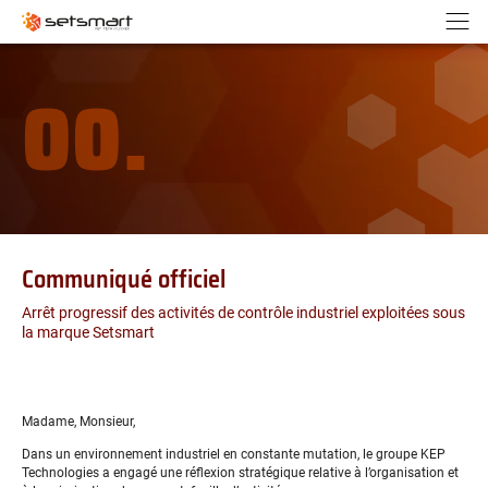
Panneau de gestion des cookies
Aller au contenu
Aller à la navigation
N
00.
Communiqué officiel
Arrêt progressif des activités de contrôle industriel exploitées sous
la marque Setsmart
Madame, Monsieur,
Dans un environnement industriel en constante mutation, le groupe KEP
Technologies a engagé une réflexion stratégique relative à l’organisation et