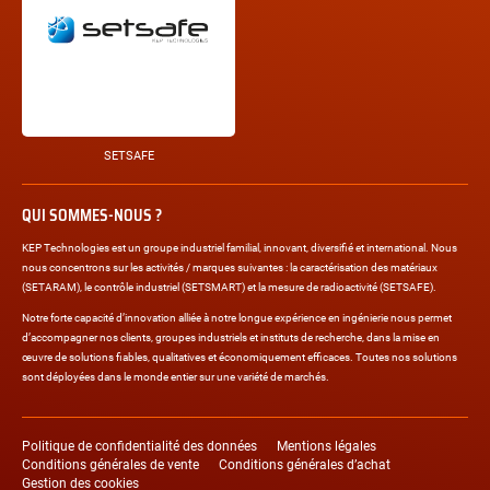
SETSAFE
QUI SOMMES-NOUS ?
KEP Technologies est un groupe industriel familial, innovant, diversifié et international. Nous
nous concentrons sur les activités / marques suivantes : la caractérisation des matériaux
(SETARAM), le contrôle industriel (SETSMART) et la mesure de radioactivité (SETSAFE).
Notre forte capacité d’innovation alliée à notre longue expérience en ingénierie nous permet
d’accompagner nos clients, groupes industriels et instituts de recherche, dans la mise en
œuvre de solutions fiables, qualitatives et économiquement efficaces. Toutes nos solutions
sont déployées dans le monde entier sur une variété de marchés.
Liens
légaux
Politique de confidentialité des données
Mentions légales
Conditions générales de vente
Conditions générales d’achat
Gestion des cookies