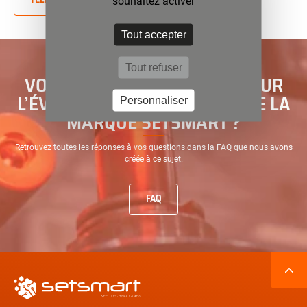
souhaitez activer
Tout accepter
Tout refuser
VOUS AVEZ DES QUESTIONS SUR
L’ÉVOLUTION DES ACTIVITÉS DE LA
Personnaliser
MARQUE SETSMART ?
Retrouvez toutes les réponses à vos questions dans la FAQ que nous avons
créée à ce sujet.
FAQ
Navigation
secondaire