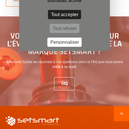
souhaitez activer
Tout accepter
Tout refuser
VOUS AVEZ DES QUESTIONS SUR
L’ÉVOLUTION DES ACTIVITÉS DE LA
Personnaliser
MARQUE SETSMART ?
Retrouvez toutes les réponses à vos questions dans la FAQ que nous avons
créée à ce sujet.
FAQ
Navigation
secondaire