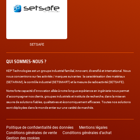
SETSAFE
QUI SOMMES-NOUS ?
KEP Technologies est un groupe industriel familial, innovant, diversifié et international. Nous
nous concentrons sur les activités / marques suivantes : la caractérisation des matériaux
(SETARAM), le contrôle industriel (SETSMART) et la mesure de radioactivité (SETSAFE).
Notre forte capacité d’innovation alliée à notre longue expérience en ingénierie nous permet
d’accompagner nos clients, groupes industriels et instituts de recherche, dans la mise en
œuvre de solutions fiables, qualitatives et économiquement efficaces. Toutes nos solutions
sont déployées dans le monde entier sur une variété de marchés.
Liens
légaux
Politique de confidentialité des données
Mentions légales
Conditions générales de vente
Conditions générales d’achat
Gestion des cookies