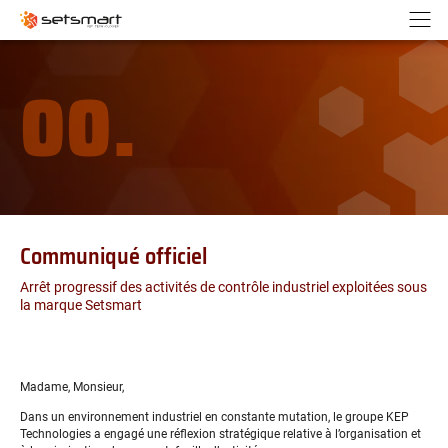
Panneau de gestion des cookies
Aller au contenu
Aller à la navigation
N
00.
Communiqué officiel
Arrêt progressif des activités de contrôle industriel exploitées sous
la marque Setsmart
Madame, Monsieur,
Dans un environnement industriel en constante mutation, le groupe KEP
Technologies a engagé une réflexion stratégique relative à l’organisation et